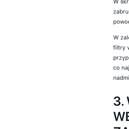
W skr
zabru
powod
W zal
filtr
przyp
co na
nadmi
3.
WE