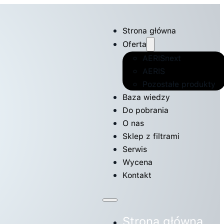
Strona główna
Oferta
AERISnext
AERIS
Pozostałe produkty
Baza wiedzy
Do pobrania
O nas
Sklep z filtrami
Serwis
Wycena
Kontakt
Strona główna