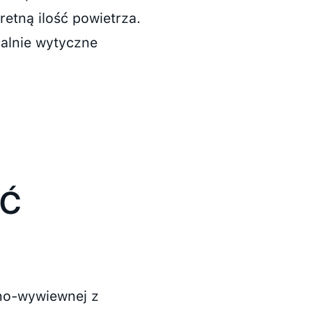
etną ilość powietrza.
ualnie wytyczne
ŚĆ
no-wywiewnej z