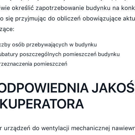
iwie określić zapotrzebowanie budynku na konkr
to się przyjmując do obliczeń obowiązujące akt
zące:
iczby osób przebywających w budynku
ubatury poszczególnych pomieszczeń budynku
rzeznaczenia pomieszczeń
 ODPOWIEDNIA JAKO
EKUPERATORA
 urządzeń do wentylacji mechanicznej nawiew