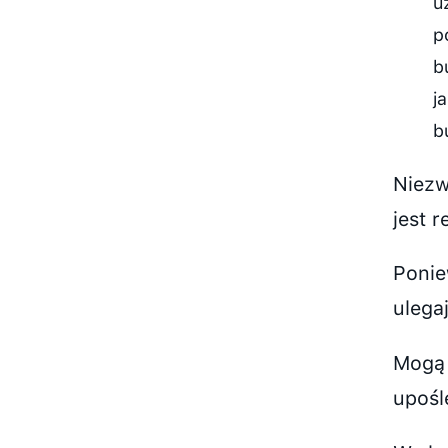
u
p
b
j
b
Niezw
jest 
Ponie
ulega
Mogą 
upośl