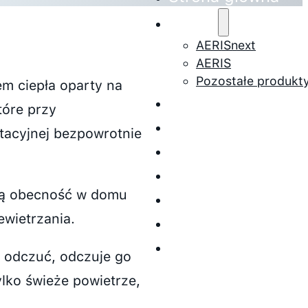
Oferta
AERISnext
AERIS
Pozostałe produkt
m ciepła oparty na
Baza wiedzy
tóre przy
Do pobrania
tacyjnej bezpowrotnie
O nas
Sklep z filtrami
łą obecność w domu
Serwis
wietrzania.
Wycena
Kontakt
 odczuć, odczuje go
ylko świeże powietrze,