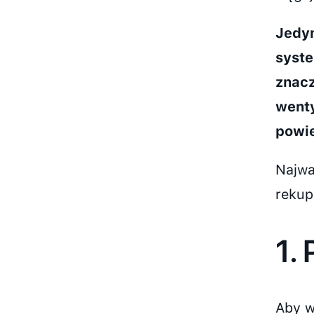
Jedyn
syste
znacz
wenty
powie
Najwa
rekupe
1.
Aby w