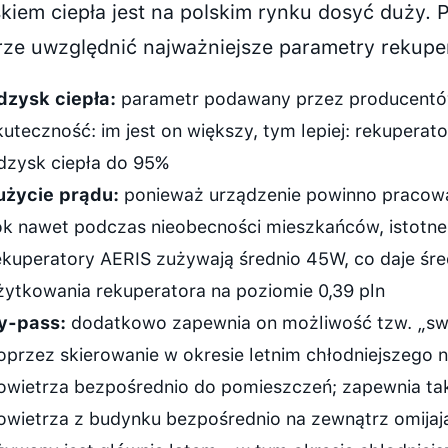
kiem ciepła jest na polskim rynku dosyć duży. 
ze uwzględnić najważniejsze parametry rekupe
dzysk ciepła:
parametr podawany przez producentów
kuteczność: im jest on większy, tym lepiej: rekuperat
dzysk ciepła do 95%
użycie prądu:
ponieważ urządzenie powinno pracowa
ok nawet podczas nieobecności mieszkańców, istotne j
ekuperatory AERIS zużywają średnio 45W, co daje śre
żytkowania rekuperatora na poziomie 0,39 pln
y-pass:
dodatkowo zapewnia on możliwość tzw. „s
oprzez skierowanie w okresie letnim chłodniejszego
owietrza bezpośrednio do pomieszczeń; zapewnia ta
owietrza z budynku bezpośrednio na zewnątrz omijaj