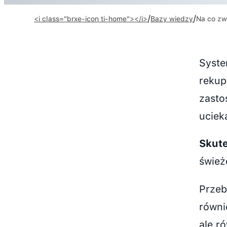
/
/
<i class="brxe-icon ti-home"></i>
Bazy wiedzy
Na co zw
Syste
rekup
zasto
uciek
Skut
śwież
Przeb
równi
ale r