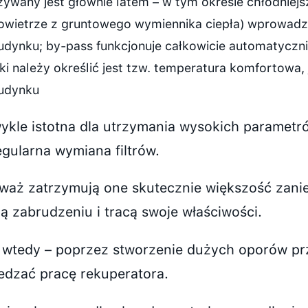
żywany jest głównie latem – w tym okresie chłodniejs
owietrze z gruntowego wymiennika ciepła) wprowadz
udynku; by-pass funkcjonuje całkowicie automatyczn
aki należy określić jest tzw. temperatura komfortowa
udynku
ykle istotna dla utrzymania wysokich parametr
regularna wymiana filtrów.
waż zatrzymują one skutecznie większość zani
ją zabrudzeniu i tracą swoje właściwości.
wtedy – poprzez stworzenie dużych oporów pr
edzać pracę rekuperatora.