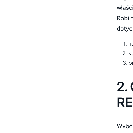
właśc
Robi 
dotyc
l
k
p
2.
R
Wybór