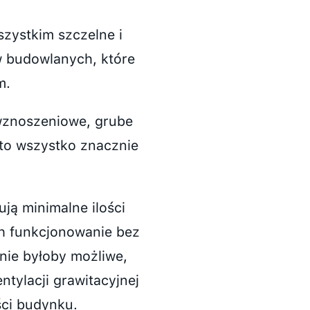
ystkim szczelne i
w budowlanych, które
m.
 wznoszeniowe, grube
 to wszystko znacznie
ją minimalne ilości
ch funkcjonowanie bez
nie byłoby możliwe,
ntylacji grawitacyjnej
ści budynku.