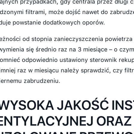
ajnych przypadkach, gdy centrala przez długi c
dzonymi filtrami, może dojść nawet do zabrudz
uje powstanie dodatkowych oporów.
eżności od stopnia zanieczyszczenia powietrza 
y wymienia się średnio raz na 3 miesiące – o cz
omnieć odpowiednio ustawiony sterownik rekup
jmniej raz w miesiącu należy sprawdzić, czy filtr
ernemu zabrudzeniu.
 WYSOKA JAKOŚĆ INS
NTYLACYJNEJ ORAZ