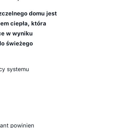
zczelnego domu jest
em ciepła, która
ce w wyniku
do świeżego
cy systemu
tant powinien