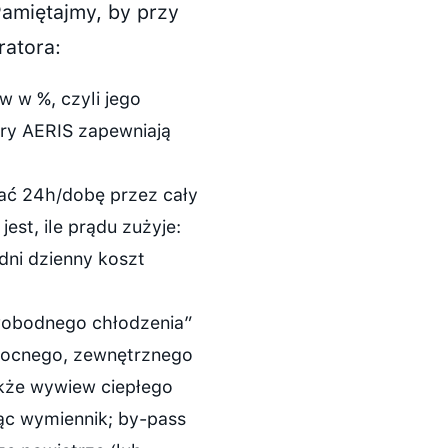
Pamiętajmy, by przy
ratora:
 w %, czyli jego
ory AERIS zapewniają
ć 24h/dobę przez cały
est, ile prądu zużyje:
dni dzienny koszt
wobodnego chłodzenia”
 nocnego, zewnętrznego
kże wywiew ciepłego
ąc wymiennik; by-pass