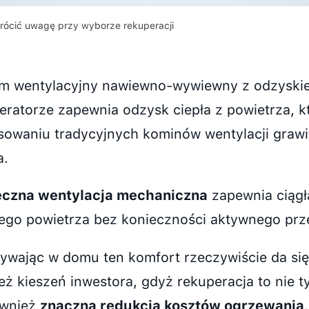
rócić uwagę przy wyborze rekuperacji
m wentylacyjny nawiewno-wywiewny z odzyskie
eratorze zapewnia odzysk ciepła z powietrza, k
sowaniu tradycyjnych kominów wentylacji grawi
a.
eczna wentylacja mechaniczna
zapewnia ciąg
ego powietrza bez konieczności aktywnego prze
ywając w domu ten komfort rzeczywiście da się
eż kieszeń inwestora, gdyż rekuperacja to nie t
ównież
znaczna redukcja kosztów ogrzewania
.