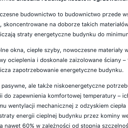
zesne budownictwo to budownictwo przede wsz
e, skoncentrowane na doborze takich materiałó
iczają straty energetyczne budynku do minimu
lne okna, ciepłe szyby, nowoczesne materiały
wy ocieplenia i doskonale zaizolowane ściany –
icza zapotrzebowanie energetyczne budynku.
pasywne, ale także niskoenergetyczne potrzebu
ii do zapewnienia komfortowej temperatury – i
mu wentylacji mechanicznej z odzyskiem ciepła 
straty energii cieplnej budynku przez kominy we
ją nawet 60% w zależności od stopnia szczelno