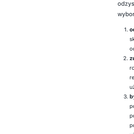
odzys
wybor
o
s
o
z
r
r
u
b
p
p
p