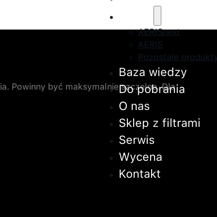
Oferta
AERISnext
AERIS
Pozostałe produkt
Baza wiedzy
ia. Powinny być maksymalnie szczelne. Dla
Do pobrania
O nas
Sklep z filtrami
Serwis
Wycena
Kontakt