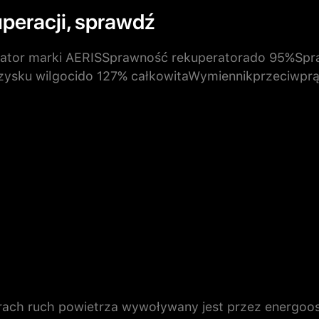
peracji, sprawdź
r marki AERISSprawność rekuperatorado 95%Sprawn
dzysku wilgocido 127% całkowitaWymiennikprzeciwp
ach ruch powietrza wywoływany jest przez energoos