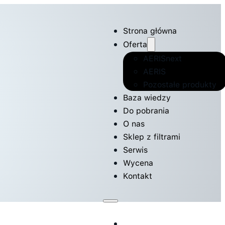
Strona główna
Oferta
AERISnext
AERIS
Pozostałe produkty
Baza wiedzy
Do pobrania
O nas
Sklep z filtrami
Serwis
Wycena
Kontakt
Strona główna