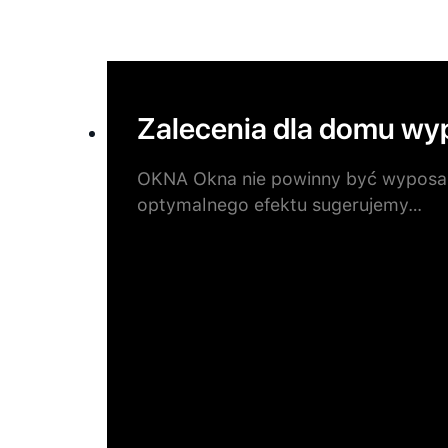
Zalecenia dla domu wy
OKNA Okna nie powinny być wyposażo
optymalnego efektu sugerujemy…