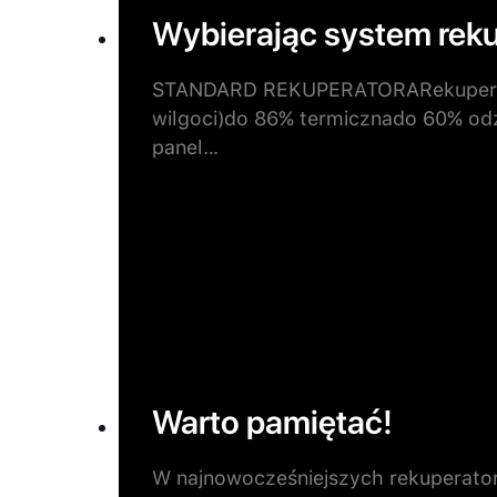
Wybierając system reku
STANDARD REKUPERATORARekuperato
wilgoci)do 86% termicznado 60% o
panel…
Warto pamiętać!
W najnowocześniejszych rekuperator