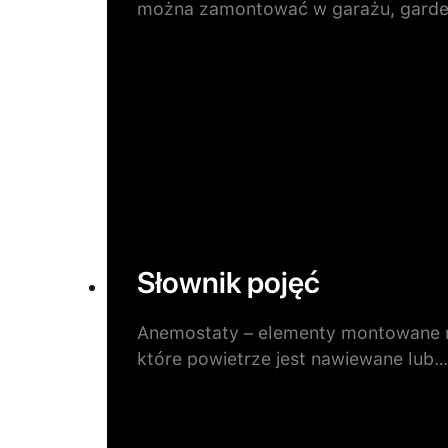
można zamontować w garażu, garde
Słownik pojęć
Anemostaty – elementy montowane n
które powietrze jest nawiewane lub…