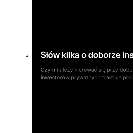
Słów kilka o doborze ins
Czym należy kierować się przy dobo
inwestorów prywatnych traktuje pro