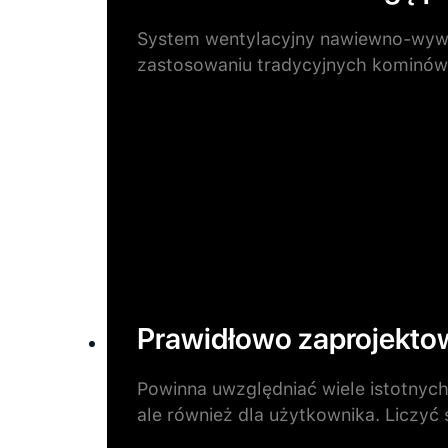
System wentylacyjny nawiewno-wywie
zastosowaniu tradycyjnych kominów
Prawidłowo zaprojekto
Powinna uwzględniać wiele istotnych
ale również dla użytkownika. Liczyć 