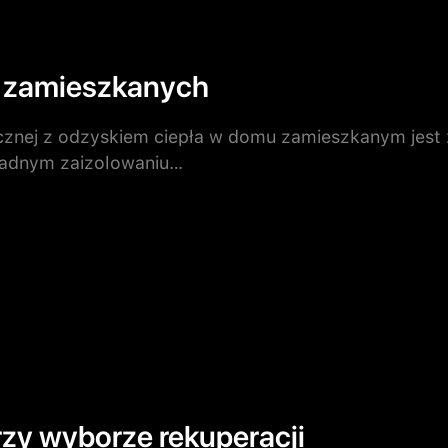
 zamieszkanych
cznej z odzyskiem ciepła w domu zamieszkanym jest
ładnym zaizolowaniu…
zy wyborze rekuperacji