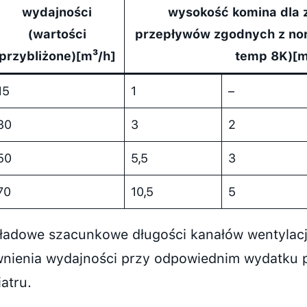
wydajności
wysokość komina dla 
(wartości
przepływów zgodnych z nor
przybliżone)[m³/h]
temp 8K)[m
15
1
–
30
3
2
50
5,5
3
70
10,5
5
ładowe szacunkowe długości kanałów wentylacji
nienia wydajności przy odpowiednim wydatku p
iatru.