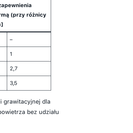
zapewnienia
mą (przy różnicy
]
–
1
2,7
3,5
 grawitacyjnej dla
owietrza bez udziału