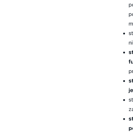
p
p
m
s
n
s
f
p
s
j
s
z
s
p