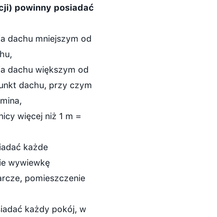
cji) powinny posiadać
ia dachu mniejszym od
hu,
ia dachu większym od
unkt dachu, przy czym
omina,
cy więcej niż 1 m =
siadać każde
nie wywiewkę
rcze, pomieszczenie
siadać każdy pokój, w