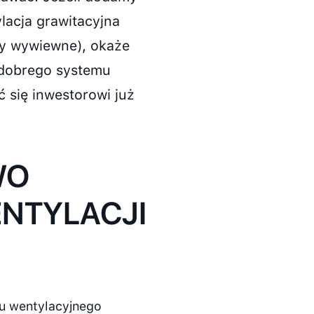
ylacja grawitacyjna
ły wywiewne), okaże
dobrego systemu
 się inwestorowi już
WO
NTYLACJI
u wentylacyjnego