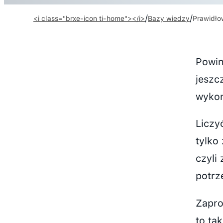
/
/
<i class="brxe-icon ti-home"></i>
Bazy wiedzy
Prawidło
Powin
jeszc
wykon
Liczy
tylko
czyli 
potrze
Zapro
to ta