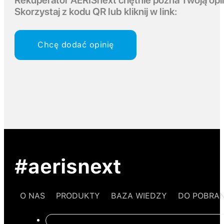
Rekuperator AERISnext chętnie pozna Twoją opi
Skorzystaj z kodu QR lub kliknij w link:
Chcę dodać opinię
#aerisnext
O NAS
PRODUKTY
BAZA WIEDZY
DO POBRAN