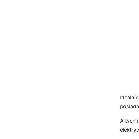
Idealni
posiada
A tych 
elektry