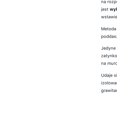
na rozp
jest
wyk
wstawie
Metoda 
poddasz
Jedyne 
zatynk
na muro
Udaje s
izolowa
grawita