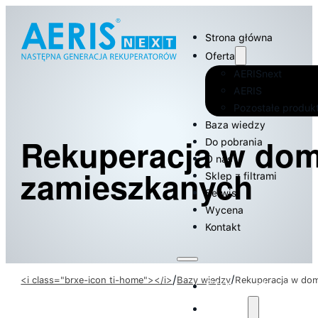
Strona główna
Oferta
AERISnext
AERIS
Pozostałe produk
Baza wiedzy
Rekuperacja w do
Do pobrania
O nas
zamieszkanych
Sklep z filtrami
Serwis
Wycena
Kontakt
/
/
<i class="brxe-icon ti-home"></i>
Bazy wiedzy
Rekuperacja w do
Strona główna
Oferta