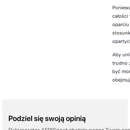
Poniewa
całości
oparciu
stosunk
opartyc
Aby uni
trudno 
być mon
obejmuj
Podziel się swoją opinią