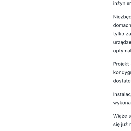
inżynie
Niezbęd
domach 
tylko z
urządze
optymal
Projekt
kondygn
dostate
Instala
wykona
Wiąże s
się już