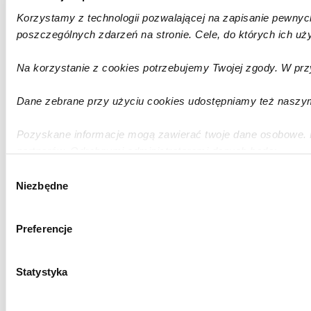
Korzystamy z technologii pozwalającej na zapisanie pewnych
poszczególnych zdarzeń na stronie. Cele, do których ich 
Na korzystanie z cookies potrzebujemy Twojej zgody. W przy
Dane zebrane przy użyciu cookies udostępniamy też naszy
Pozyskane informacje mogą zawierać twoje dane osobowe. B
partnerów. Odrębnymi administratorami danych będą:
Roha Group Sp. z o.o.,
Wybór
oraz nasi partnerzy, o których informujemy w
polityce pr
Niezbędne
zgody
osobowych.
Preferencje
Statystyka