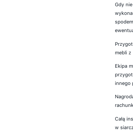
Gdy nie
wykonan
spodem.
ewentua
Przygot
mebli z
Ekipa m
przygot
innego 
Nagrodą
rachunk
Całą in
w siarc