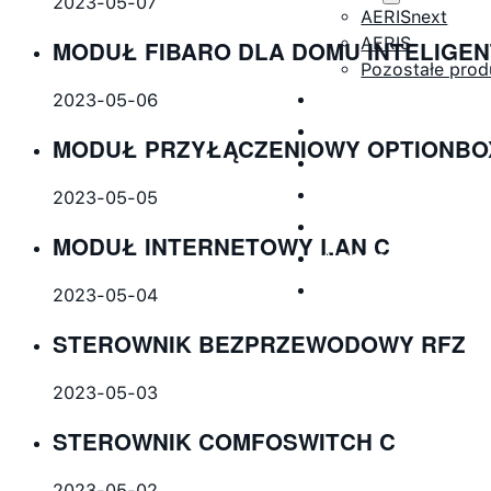
2023-05-07
AERISnext
AERIS
MODUŁ FIBARO DLA DOMU INTELIGE
Pozostałe prod
Baza wiedzy
2023-05-06
Do pobrania
MODUŁ PRZYŁĄCZENIOWY OPTIONBO
O nas
Sklep z filtrami
2023-05-05
Serwis
MODUŁ INTERNETOWY LAN C
Wycena
Kontakt
2023-05-04
STEROWNIK BEZPRZEWODOWY RFZ
2023-05-03
STEROWNIK COMFOSWITCH C
2023-05-02