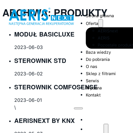
ARCHIWA:
PRODUKTY
Strona główna
Oferta
AERISnext
MODUŁ BASICLUXE
AERIS
Pozostałe produk
2023-06-03
Baza wiedzy
STEROWNIK STD
Do pobrania
O nas
2023-06-02
Sklep z filtrami
Serwis
STEROWNIK COMFOSENSE
Wycena
Kontakt
2023-06-01
\
Strona główna
AERISNEXT BY KNX
Oferta